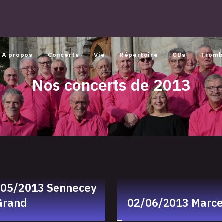
A propos
Concerts
Vie
Répertoire
CDs
Tromb
Nos concerts de 2013
/05/2013 Sennecey
Grand
02/06/2013 Marce