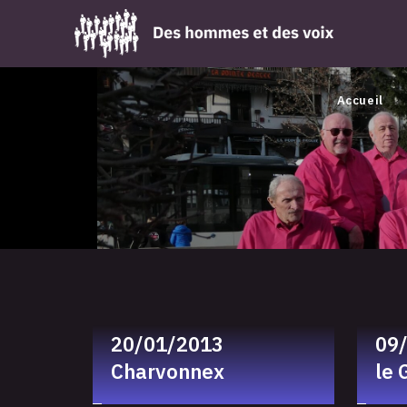
Accueil
20/01/2013
09
Charvonnex
le 